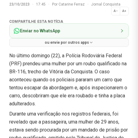
23/10/2023
·
17:45
·
Por
Catarine Ferraz
·
Jornal Conquista
A−
A+
Normal
COMPARTILHE ESTA NOTÍCIA
Enviar no WhatsApp
ou envie por outros apps
No último domingo (22), a Polícia Rodoviária Federal
(PRF) prendeu uma mulher por um roubo qualificado na
BR-116, trecho de Vitória da Conquista. O caso
aconteceu quando os policiais pararam um carro que
tentou escapar da abordagem e, após inspecionarem o
carro, descobriram que ele era roubado e tinha a placa
adulterados.
Durante uma verificação nos registros federais, foi
revelado que a passageira, uma mulher de 29 anos,
estava sendo procurada por um mandado de prisão por
roubo qualificado, emitido pelo Tribunal de Justiça do