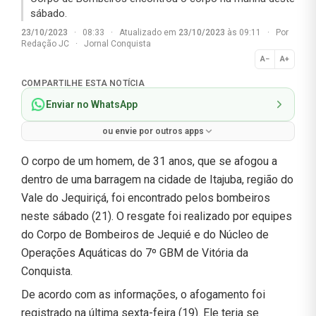
sábado.
23/10/2023
·
08:33
·
Atualizado em
23/10/2023
às 09:11
·
Por
Redação JC
·
Jornal Conquista
A−
A+
Normal
COMPARTILHE ESTA NOTÍCIA
Enviar no WhatsApp
ou envie por outros apps
O corpo de um homem, de 31 anos, que se afogou a
dentro de uma barragem na cidade de Itajuba, região do
Vale do Jequiriçá, foi encontrado pelos bombeiros
neste sábado (21). O resgate foi realizado por equipes
do Corpo de Bombeiros de Jequié e do Núcleo de
Operações Aquáticas do 7º GBM de Vitória da
Conquista.
De acordo com as informações, o afogamento foi
registrado na última sexta-feira (19). Ele teria se