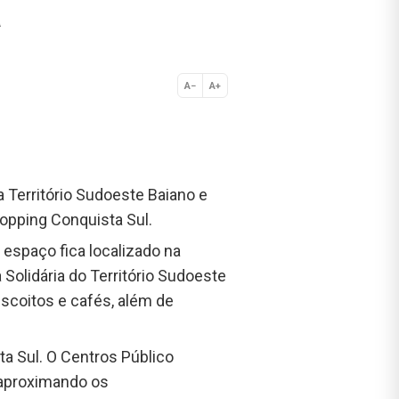
a
A−
A+
Normal
a Território Sudoeste Baiano e
hopping Conquista Sul.
 espaço fica localizado na
olidária do Território Sudoeste
iscoitos e cafés, além de
a Sul. O Centros Público
 aproximando os