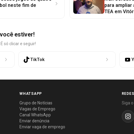
bol neste fim de
para ampliar
TEA em Vitór
você estiver!
só clicar e seguir!
TikTok
Y
WHATSAPP
REDES
Grupo de Notícias
Siga o
Vagas de Emprego
Canal WhatsApp
Enviar denúncia
Enviar vaga de emprego