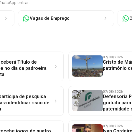
WhatsApp entrar:
Vagas de Emprego
C
07/08/2026
ceberá Título de
Cristo de Má
 no dia da padroeira
patrimônio d
ta
07/08/2026
participa de pesquisa
Defensoria P
ara identificar risco de
gratuita par
a
paternidade 
07/08/2026
 recebe jogos de quatro
Ivan Cordeir