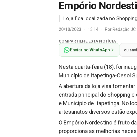
Empório Nordest
Loja fica localizada no Shoppin
20/10/2023
·
13:14
·
Por
Redação JC
COMPARTILHE ESTA NOTÍCIA
Enviar no WhatsApp
ou env
Nesta quarta-feira (18), foi ina
Município de Itapetinga-Cesol S
A abertura da loja visa fomentar
entrada principal do Shopping 
e Município de Itapetinga. No lo
artesanatos diversos estão exp
O Empório Nordestino é fruto da
proporciona as melhorias neces