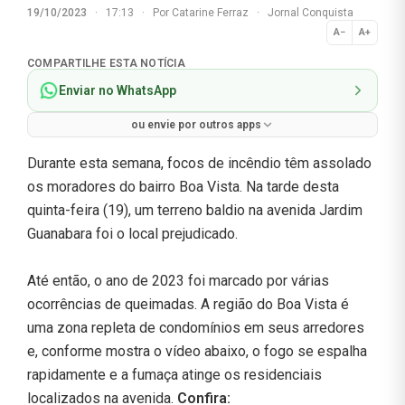
19/10/2023
·
17:13
·
Por
Catarine Ferraz
·
Jornal Conquista
A−
A+
Normal
COMPARTILHE ESTA NOTÍCIA
Enviar no WhatsApp
ou envie por outros apps
Durante esta semana, focos de incêndio têm assolado
os moradores do bairro Boa Vista. Na tarde desta
quinta-feira (19), um terreno baldio na avenida Jardim
Guanabara foi o local prejudicado.
Até então, o ano de 2023 foi marcado por várias
ocorrências de queimadas. A região do Boa Vista é
uma zona repleta de condomínios em seus arredores
e, conforme mostra o vídeo abaixo, o fogo se espalha
rapidamente e a fumaça atinge os residenciais
localizados na avenida.
Confira: