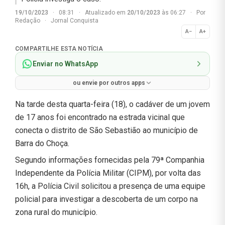
19/10/2023
·
08:31
·
Atualizado em
20/10/2023
às 06:27
·
Por
Redação
·
Jornal Conquista
A−
A+
Normal
COMPARTILHE ESTA NOTÍCIA
Enviar no WhatsApp
ou envie por outros apps
Na tarde desta quarta-feira (18), o cadáver de um jovem
de 17 anos foi encontrado na estrada vicinal que
conecta o distrito de São Sebastião ao município de
Barra do Choça.
Segundo informações fornecidas pela 79ª Companhia
Independente da Polícia Militar (CIPM), por volta das
16h, a Polícia Civil solicitou a presença de uma equipe
policial para investigar a descoberta de um corpo na
zona rural do município.