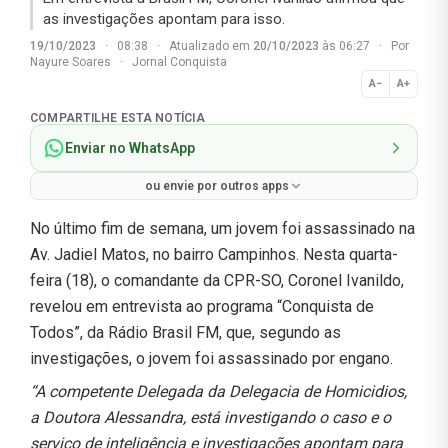
as investigações apontam para isso.
19/10/2023
·
08:38
·
Atualizado em
20/10/2023
às 06:27
·
Por
Nayure Soares
·
Jornal Conquista
A−
A+
Normal
COMPARTILHE ESTA NOTÍCIA
Enviar no WhatsApp
ou envie por outros apps
No último fim de semana, um jovem foi assassinado na
Av. Jadiel Matos, no bairro Campinhos. Nesta quarta-
feira (18), o comandante da CPR-SO, Coronel Ivanildo,
revelou em entrevista ao programa “Conquista de
Todos”, da Rádio Brasil FM, que, segundo as
investigações, o jovem foi assassinado por engano.
“A competente Delegada da Delegacia de Homicidios,
a Doutora Alessandra, está investigando o caso e o
serviço de inteligência e investigações apontam para