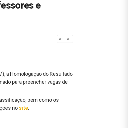
fessores e
A−
A+
Normal
(DOM), a Homologação do Resultado
onado para preencher vagas de
lassificação, bem como os
ações no
site
.