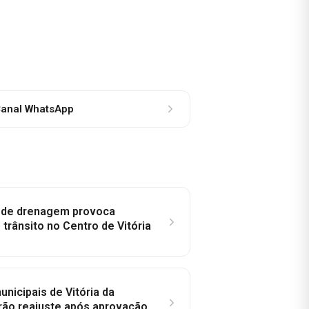
anal WhatsApp
e de drenagem provoca
trânsito no Centro de Vitória
nicipais de Vitória da
rão reajuste após aprovação