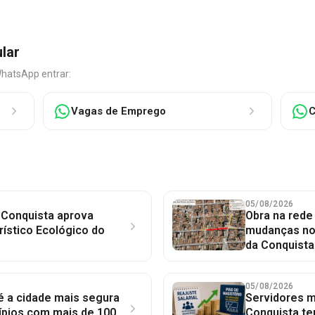
ular
WhatsApp entrar:
Vagas de Emprego
C
05/08/2026
 Conquista aprova
Obra na red
rístico Ecológico do
mudanças no 
da Conquista
05/08/2026
 é a cidade mais segura
Servidores mu
ípios com mais de 100
Conquista te