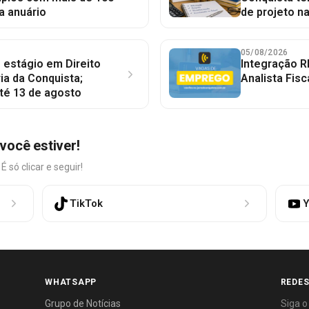
a anuário
de projeto n
05/08/2026
 estágio em Direito
Integração R
ia da Conquista;
Analista Fisc
té 13 de agosto
você estiver!
só clicar e seguir!
TikTok
Y
WHATSAPP
REDES
Grupo de Notícias
Siga o