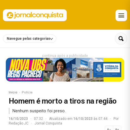
Navegue pelas categorias
continua após a publicidade
Início
Polícia
Homem é morto a tiros na região
Nenhum suspeito foi preso.
16/10/2023
·
07:32
·
Atualizado em
16/10/2023
às 07:44
·
Por
Redação JC
·
Jornal Conquista
A−
A+