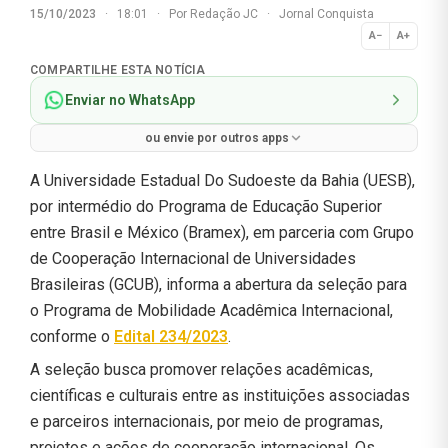
15/10/2023
·
18:01
·
Por
Redação JC
·
Jornal Conquista
A−
A+
Normal
COMPARTILHE ESTA NOTÍCIA
Enviar no WhatsApp
ou envie por outros apps
A Universidade Estadual Do Sudoeste da Bahia (UESB),
por intermédio do Programa de Educação Superior
entre Brasil e México (Bramex), em parceria com Grupo
de Cooperação Internacional de Universidades
Brasileiras (GCUB), informa a abertura da seleção para
o Programa de Mobilidade Acadêmica Internacional,
conforme o
Edital 234/2023
.
A seleção busca promover relações acadêmicas,
científicas e culturais entre as instituições associadas
e parceiros internacionais, por meio de programas,
projetos e ações de cooperação internacional. Os