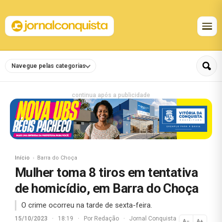
Navegue pelas categorias
continua após a publicidade
Início
Barra do Choça
Mulher toma 8 tiros em tentativa
de homicídio, em Barra do Choça
O crime ocorreu na tarde de sexta-feira.
15/10/2023
·
18:19
·
Por
Redação
·
Jornal Conquista
A−
A+