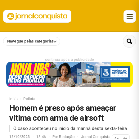
Navegue pelas categorias
continua após a publicidade
Início
Polícia
Homem é preso após ameaçar
vítima com arma de airsoft
O caso aconteceu no início da manhã desta sexta-feira.
13/10/2023
·
15:46
·
Por
Redação
·
Jornal Conquista
A−
A+