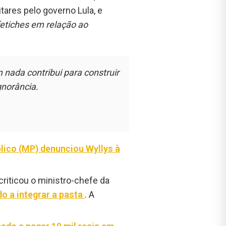
ares pelo governo Lula, e
fetiches em relação ao
nada contribui para construir
gnorância.
lico (MP) denunciou Wyllys à
riticou o ministro-chefe da
o a integrar a pasta
. A