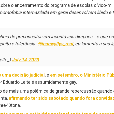
obre o encerramento do programa de escolas cívico-milit
homofobia internazilada em geral desenvolvem libido e 
eia de preconceitos em incontáveis direções… e que em 
eito e tolerância.
@jeanwyllys_real
, eu lamento a sua i
eite_)
July 14, 2023
 uma decisão judicial
, e
em setembro, o Ministério Púb
or Eduardo Leite é assumidamente gay.
vo de mais uma polêmica de grande repercussão quando c
nta,
afirmando ter sido sabotado quando fora convidad
 Bee40tona.