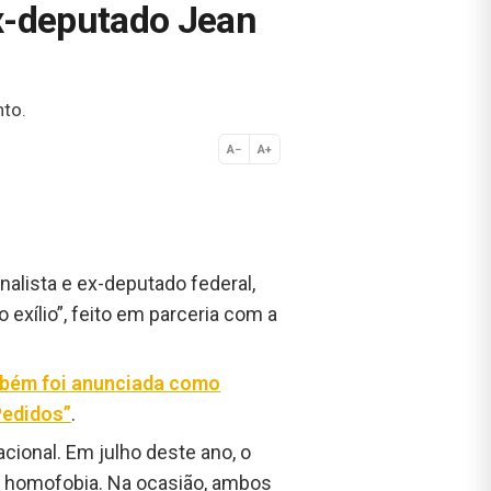
ex-deputado Jean
nto.
A−
A+
Normal
nalista e ex-deputado federal,
 exílio”, feito em parceria com a
mbém foi anunciada como
Pedidos”
.
ional. Em julho deste ano, o
or homofobia. Na ocasião, ambos