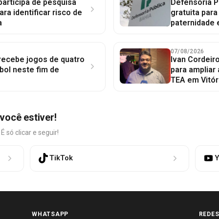
participa de pesquisa
Defensoria P
ara identificar risco de
gratuita par
a
paternidade 
07/08/2026
 recebe jogos de quatro
Ivan Cordeir
bol neste fim de
para ampliar
TEA em Vitór
você estiver!
só clicar e seguir!
TikTok
Y
WHATSAPP
REDES