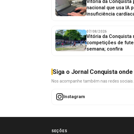
Vitória da Conquista 
nacional que usa IA p
insuficiência cardíac
07/08/2026
Vitória da Conquista
competições de fute
semana; confira
Siga o Jornal Conquista onde 
Nos acompanhe também nas redes sociais. É 
Instagram
SEÇÕES