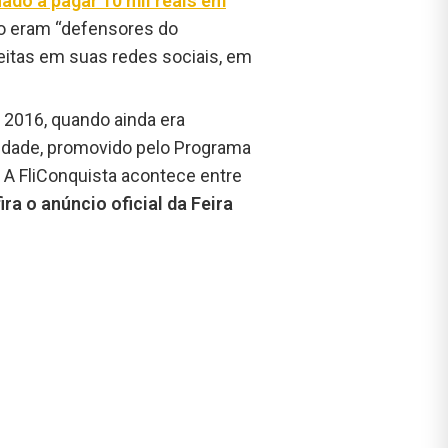
ado a pagar 10 mil reais em
po eram “defensores do
feitas em suas redes sociais, em
 2016, quando ainda era
rsidade, promovido pelo Programa
 A FliConquista acontece entre
ira o anúncio oficial da Feira