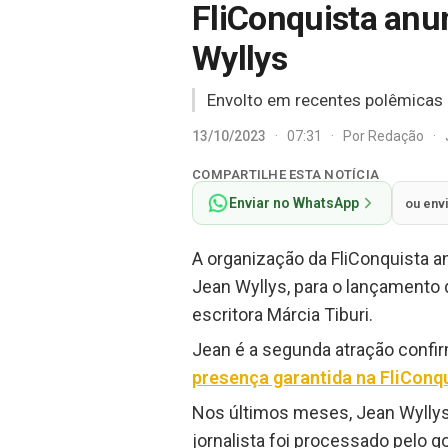
FliConquista anu
Wyllys
Envolto em recentes polêmicas d
13/10/2023
·
07:31
·
Por
Redação
·
COMPARTILHE ESTA NOTÍCIA
Enviar no WhatsApp
ou env
A organização da FliConquista an
Jean Wyllys, para o lançamento d
escritora Márcia Tiburi.
Jean é a segunda atração conf
presença garantida na FliConq
Nos últimos meses, Jean Wyllys
jornalista foi processado pelo 