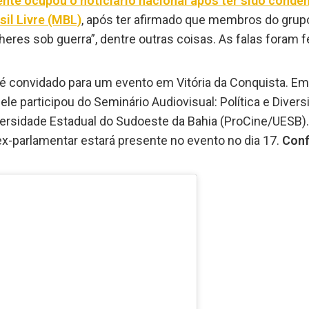
te ocupou o noticiário nacional após ter sido conden
il Livre (MBL)
, após ter afirmado que membros do gru
eres sob guerra”, dentre outras coisas. As falas foram 
 é convidado para um evento em Vitória da Conquista. Em
ele participou do Seminário Audiovisual: Política e Dive
ersidade Estadual do Sudoeste da Bahia (ProCine/UESB).
ex-parlamentar estará presente no evento no dia 17.
Conf