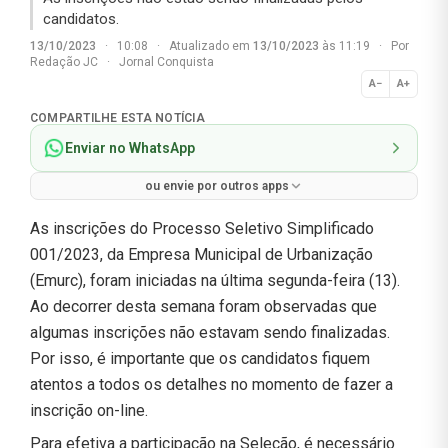
candidatos.
13/10/2023
·
10:08
·
Atualizado em
13/10/2023
às 11:19
·
Por
Redação JC
·
Jornal Conquista
A−
A+
Normal
COMPARTILHE ESTA NOTÍCIA
Enviar no WhatsApp
ou envie por outros apps
As inscrições do Processo Seletivo Simplificado
001/2023, da Empresa Municipal de Urbanização
(Emurc), foram iniciadas na última segunda-feira (13).
Ao decorrer desta semana foram observadas que
algumas inscrições não estavam sendo finalizadas.
Por isso, é importante que os candidatos fiquem
atentos a todos os detalhes no momento de fazer a
inscrição on-line.
Para efetiva a participação na Seleção, é necessário