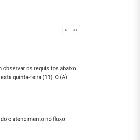
A−
A+
Normal
 observar os requisitos abaixo
 desta quinta-feira (11). O (A)
ndo o atendimento no fluxo