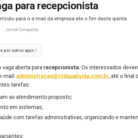
aga para recepcionista
rículo para o e-mail da empresa ate o fim desta quinta.
·
Jornal Conquista
ie por outros apps
m vaga aberta para
recepcionista
. Os interessados devem
e-mail:
administracao@ctdqualivida.com.br
, até o final
ntes tarefas:
nam ao atendimento proposto;
ento em sistemas;
 saúde com tarefas administrativas, organizando e mante
pacientes;