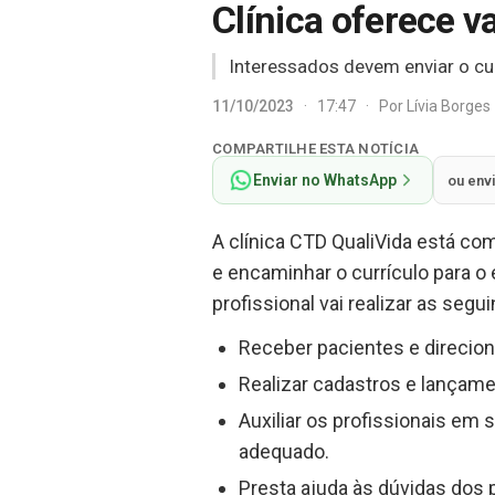
Clínica oferece v
Interessados devem enviar o cur
11/10/2023
·
17:47
·
Por
Lívia Borges
COMPARTILHE ESTA NOTÍCIA
Enviar no WhatsApp
ou env
A clínica CTD QualiVida está co
e encaminhar o currículo para o 
profissional vai realizar as segui
Receber pacientes e direcio
Realizar cadastros e lançam
Auxiliar os profissionais em
adequado.
Presta ajuda às dúvidas dos 