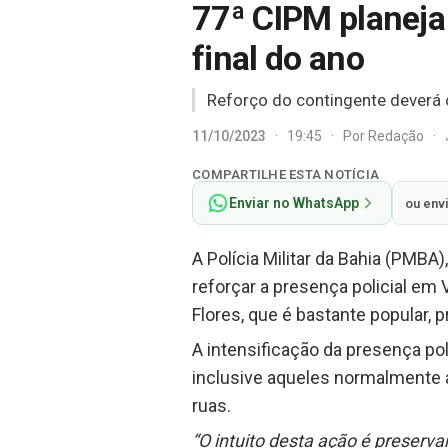
77ª CIPM planeja 
final do ano
Reforço do contingente deverá oc
11/10/2023
·
19:45
·
Por
Redação
·
COMPARTILHE ESTA NOTÍCIA
Enviar no WhatsApp
ou env
A Polícia Militar da Bahia (PM
reforçar a presença policial em 
Flores, que é bastante popular, 
A intensificação da presença po
inclusive aqueles normalmente 
ruas.
“O intuito desta ação é preserv