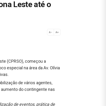
ona Leste até o
A−
A+
Normal
oeste (CPRSO), começou a
co especial na área da Av. Olívia
ivas.
bilização de vários agentes,
m aumento do contingente nas
ização de eventos, prática de