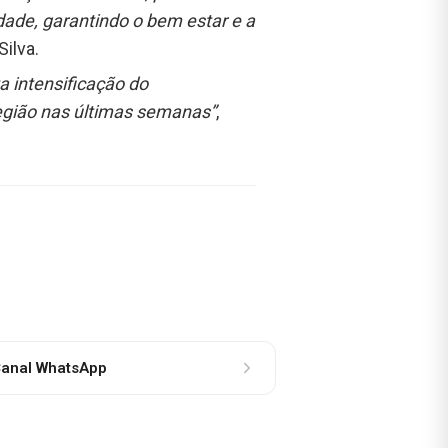
dade, garantindo o bem estar e a
ilva.
a intensificação do
região nas últimas semanas”
,
anal WhatsApp