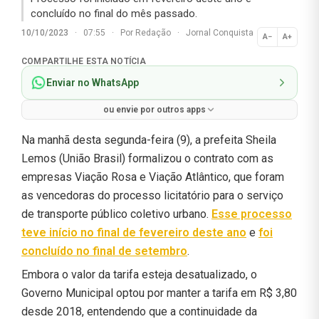
concluído no final do mês passado.
10/10/2023
·
07:55
·
Por
Redação
·
Jornal Conquista
A−
A+
Normal
COMPARTILHE ESTA NOTÍCIA
Enviar no WhatsApp
ou envie por outros apps
Na manhã desta segunda-feira (9), a prefeita Sheila
Lemos (União Brasil) formalizou o contrato com as
empresas Viação Rosa e Viação Atlântico, que foram
as vencedoras do processo licitatório para o serviço
de transporte público coletivo urbano.
Esse processo
teve início no final de fevereiro deste ano
e
foi
concluído no final de setembro
.
Embora o valor da tarifa esteja desatualizado, o
Governo Municipal optou por manter a tarifa em R$ 3,80
desde 2018, entendendo que a continuidade da