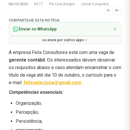
06/10/2023
·
00:17
·
Por
Lívia Borges
·
Jornal Conquista
A−
A+
Normal
COMPARTILHE ESTA NOTÍCIA
Enviar no WhatsApp
ou envie por outros apps
A empresa Felix Consultores está com uma vaga de
gerente contábil
. Os interessados devem observar
os requisitos abaixo e caso atendam encaminhar o com
título da vaga até dia 10 de outubro, o currículo para o
e-mail:
felixseleciona@gmail.com
.
Competências essenciais:
Organização;
Percepção;
Persistência;