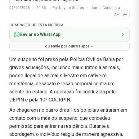
04/10/2023
·
20:36
·
Por
Nayure Soares
·
Jornal Conquista
A−
A+
Normal
COMPARTILHE ESTA NOTÍCIA
Enviar no WhatsApp
ou envie por outros apps
Um suspeito foi preso pela Polícia Civil da Bahia por
graves acusações, incluindo maus tratos a animais,
posse ilegal de animal silvestre em cativeiro,
resistência, desacato e lesão corporal contra um
agente do estado. A operação foi conduzida pelo
DEPIN e pela 10ª COORPIN.
Ao chegarem no bairro Brasil, os policiais entraram em
contato com a mãe do suspeito, que concedeu
permissão para entrar na residência. Durante a
abordagem, o indivíduo reagiu de maneira agressiva,