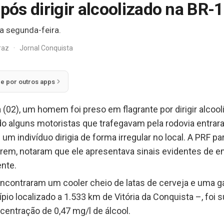
ós dirigir alcoolizado na BR-
a segunda-feira.
rraz
·
Jornal Conquista
ie por outros apps
 (02), um homem foi preso em flagrante por dirigir alcoo
o alguns motoristas que trafegavam pela rodovia entrar
 um indivíduo dirigia de forma irregular no local. A PRF 
arem, notaram que ele apresentava sinais evidentes de 
ente.
ncontraram um cooler cheio de latas de cerveja e uma ga
io localizado a 1.533 km de Vitória da Conquista –, foi 
entração de 0,47 mg/l de álcool.