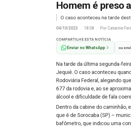
Homem é preso ap
O caso aconteceu na tarde dest
04/10/2023
·
18:08
·
Por
Catarine Fe
COMPARTILHE ESTA NOTÍCIA
Enviar no WhatsApp
ou env
Na tarde da última segunda-feira
Jequié. O caso aconteceu quand
Rodoviária Federal, alegando que
677 da rodovia e, ao se aproxim
álcool e dificuldade de fala coer
Dentro da cabine do caminhão, e
que é de Sorocaba (SP) – municíp
bafômetro, que indicou uma conc