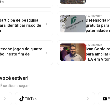
ta
07/08/2026
participa de pesquisa
Defensoria P
ara identificar risco de
gratuita par
a
paternidade 
07/08/2026
 recebe jogos de quatro
Ivan Cordeir
bol neste fim de
para ampliar
TEA em Vitór
você estiver!
só clicar e seguir!
TikTok
Y