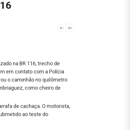
116
A−
A+
Normal
lizado na BR 116, trecho de
am em contato com a Polícia
parou o caminhão no quilômetro
embriaguez, como cheiro de
rrafa de cachaça. O motorista,
submetido ao teste do