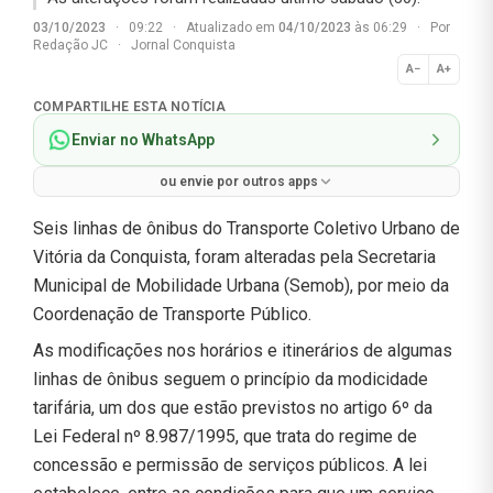
03/10/2023
·
09:22
·
Atualizado em
04/10/2023
às 06:29
·
Por
Redação JC
·
Jornal Conquista
A−
A+
Normal
COMPARTILHE ESTA NOTÍCIA
Enviar no WhatsApp
ou envie por outros apps
Seis linhas de ônibus do Transporte Coletivo Urbano de
Vitória da Conquista, foram alteradas pela Secretaria
Municipal de Mobilidade Urbana (Semob), por meio da
Coordenação de Transporte Público.
As modificações nos horários e itinerários de algumas
linhas de ônibus seguem o princípio da modicidade
tarifária, um dos que estão previstos no artigo 6º da
Lei Federal nº 8.987/1995, que trata do regime de
concessão e permissão de serviços públicos. A lei