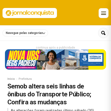
Navegue pelas categorias
continua após a publicidade
Início
Prefeitura
Semob altera seis linhas de
ônibus do Transporte Público;
Confira as mudanças
As alterações foram realizadas último sábado (30).