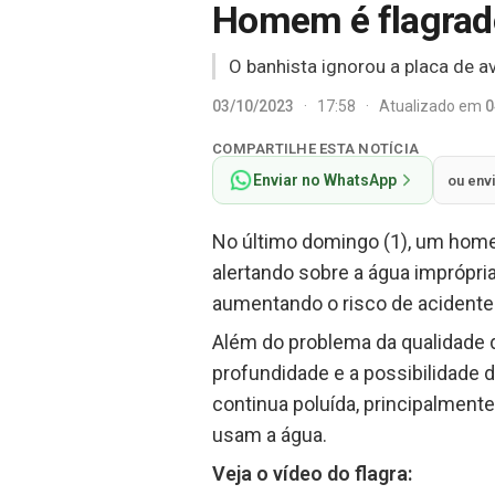
Homem é flagrado
O banhista ignorou a placa de a
03/10/2023
·
17:58
·
Atualizado em
0
COMPARTILHE ESTA NOTÍCIA
Enviar no WhatsApp
ou env
No último domingo (1), um home
alertando sobre a água imprópri
aumentando o risco de acidentes
Além do problema da qualidade d
profundidade e a possibilidade d
continua poluída, principalment
usam a água.
Veja o vídeo do flagra: