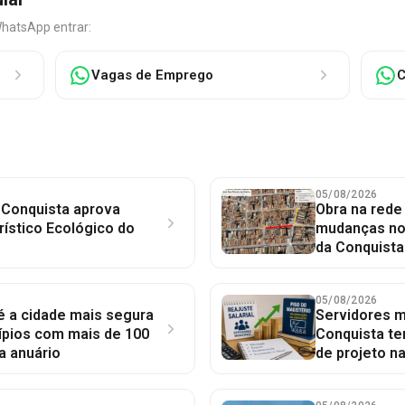
WhatsApp entrar:
Vagas de Emprego
C
05/08/2026
 Conquista aprova
Obra na red
rístico Ecológico do
mudanças no 
da Conquista
05/08/2026
 é a cidade mais segura
Servidores mu
ípios com mais de 100
Conquista te
a anuário
de projeto n