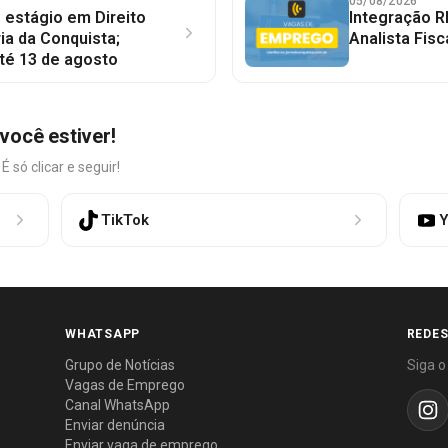
05/08/2026
 estágio em Direito
Integração R
ia da Conquista;
Analista Fisc
té 13 de agosto
você estiver!
só clicar e seguir!
TikTok
Y
WHATSAPP
REDES
Grupo de Notícias
Siga o
Vagas de Emprego
Canal WhatsApp
Enviar denúncia
Enviar vaga de emprego