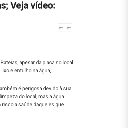
; Veja vídeo:
A−
A+
Normal
teias, apesar da placa no local
lixo e entulho na água,
 também é perigosa devido à sua
 limpeza do local, mas a água
m risco a saúde daqueles que