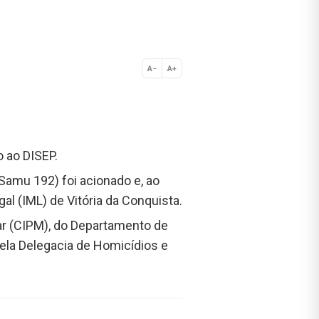
A−
A+
Normal
o ao DISEP.
Samu 192) foi acionado e, ao
al (IML) de Vitória da Conquista.
tar (CIPM), do Departamento de
 pela Delegacia de Homicídios e