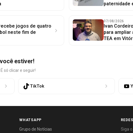
a
paternidade 
07/08/2026
 recebe jogos de quatro
Ivan Cordeir
bol neste fim de
para ampliar
TEA em Vitór
você estiver!
só clicar e seguir!
TikTok
Y
WHATSAPP
REDES
Grupo de Notícias
Siga o