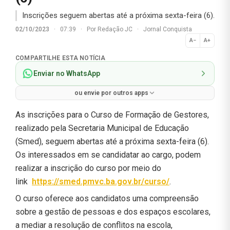
Inscrições seguem abertas até a próxima sexta-feira (6).
02/10/2023
·
07:39
·
Por
Redação JC
·
Jornal Conquista
A−
A+
Normal
COMPARTILHE ESTA NOTÍCIA
Enviar no WhatsApp
ou envie por outros apps
As inscrições para o Curso de Formação de Gestores,
realizado pela Secretaria Municipal de Educação
(Smed), seguem abertas até a próxima sexta-feira (6).
Os interessados em se candidatar ao cargo, podem
realizar a inscrição do curso por meio do
link
https://smed.pmvc.ba.gov.br/curso/
.
O curso oferece aos candidatos uma compreensão
sobre a gestão de pessoas e dos espaços escolares,
a mediar a resolução de conflitos na escola,