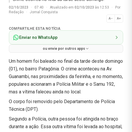
02/10/2023
·
07:40
·
Atualizado em
02/10/2023
às 12:53
·
Por
Redação
·
Jornal Conquista
A−
A+
Normal
COMPARTILHE ESTA NOTÍCIA
Enviar no WhatsApp
ou envie por outros apps
Um homem foi baleado no final da tarde deste domingo
(01), no bairro Patagônia. O crime aconteceu na Av.
Guanambi, nas proximidades da feirinha, e no momento,
populares acionaram a Polícia Militar e o Samu 192,
mas a vítima faleceu ainda no local.
O corpo foi removido pelo Departamento de Polícia
Técnica (DPT).
Segundo a Polícia, outra pessoa foi atingida no braço
durante a ação. Essa outra vítima foi levada ao hospital,