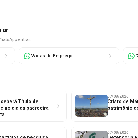
ular
WhatsApp entrar:
Vagas de Emprego
C
07/08/2026
ceberá Título de
Cristo de Má
 no dia da padroeira
patrimônio d
ta
07/08/2026
participa de pesquisa
Defensoria P