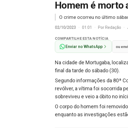
Homem é morto a
O crime ocorreu no último sába
02/10/2023
·
01:01
·
Por
Redação
·
COMPARTILHE ESTA NOTÍCIA
Enviar no WhatsApp
ou env
Na cidade de Mortugaba, localiz
final da tarde do sábado (30).
Segundo informações da 80ª Com
revólver, a vítima foi socorrida
sobreviveu e veio a óbito no iníci
O corpo do homem foi removido p
enquanto as investigações estão 