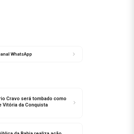
anal WhatsApp
rio Cravo será tombado como
e Vitória da Conquista
ública da Bahia realiza ação