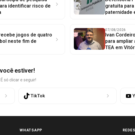
ara identificar risco de
gratuita par
a
paternidade 
07/08/2026
 recebe jogos de quatro
Ivan Cordeir
bol neste fim de
para ampliar
TEA em Vitór
você estiver!
só clicar e seguir!
TikTok
Y
WHATSAPP
REDES