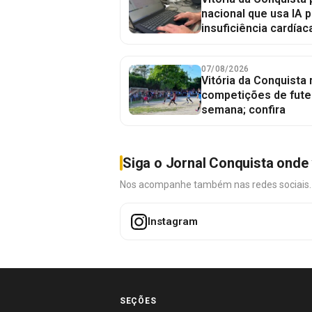
nacional que usa IA p
insuficiência cardíac
07/08/2026
Vitória da Conquista
competições de fute
semana; confira
Siga o Jornal Conquista onde 
Nos acompanhe também nas redes sociais. É 
Instagram
SEÇÕES