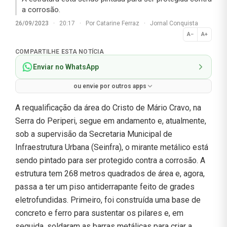
a corrosão.
26/09/2023
·
20:17
·
Por
Catarine Ferraz
·
Jornal Conquista
A−
A+
Normal
COMPARTILHE ESTA NOTÍCIA
Enviar no WhatsApp
ou envie por outros apps
A requalificação da área do Cristo de Mário Cravo, na
Serra do Periperi, segue em andamento e, atualmente,
sob a supervisão da Secretaria Municipal de
Infraestrutura Urbana (Seinfra), o mirante metálico está
sendo pintado para ser protegido contra a corrosão. A
estrutura tem 268 metros quadrados de área e, agora,
passa a ter um piso antiderrapante feito de grades
eletrofundidas. Primeiro, foi construída uma base de
concreto e ferro para sustentar os pilares e, em
seguida, soldaram as barras metálicas para criar a