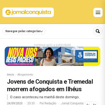
Navegue pelas categorias
continua após a publicidade
Início
Afogamento
Jovens de Conquista e Tremedal
morrem afogados em Ilhéus
O caso aconteceu na manhã deste domingo.
24/09/2023
·
23:33
·
Por
Redação
·
Jornal Conquista
A−
A+