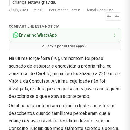
criança estava grávida.
21/09/2023
·
21:01
·
Por
Catarine Ferraz
·
Jornal Conquista
A−
A+
Normal
COMPARTILHE ESTA NOTÍCIA
Enviar no WhatsApp
ou envie por outros apps
Na última terça-feira (19), um homem foi preso
acusado de estuprar e engravidar a própria filha, na
zona rural de Caetité, município localizado a 236 km de
Vitória da Conquista. A vítima, cuja idade não foi
divulgada, relatou que seu pai a ameaçava caso alguém
descobrisse o que estava acontecendo.
Os abusos aconteceram no início deste ano e foram
descobertos quando familiares perceberam que a
criança estava grávida e decidiram levar o caso ao
Conselho Tutelar, que imediatamente acionou a polícia.