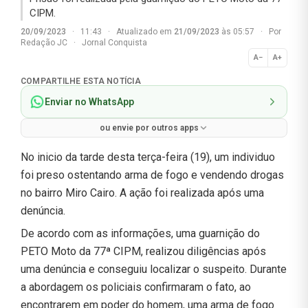
CIPM.
20/09/2023
·
11:43
·
Atualizado em
21/09/2023
às 05:57
·
Por
Redação JC
·
Jornal Conquista
A−
A+
Normal
COMPARTILHE ESTA NOTÍCIA
Enviar no WhatsApp
ou envie por outros apps
No inicio da tarde desta terça-feira (19), um individuo
foi preso ostentando arma de fogo e vendendo drogas
no bairro Miro Cairo. A ação foi realizada após uma
denúncia.
De acordo com as informações, uma guarnição do
PETO Moto da 77ª CIPM, realizou diligências após
uma denúncia e conseguiu localizar o suspeito. Durante
a abordagem os policiais confirmaram o fato, ao
encontrarem em poder do homem, uma arma de fogo