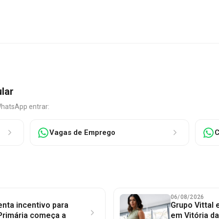
ular
WhatsApp entrar:
Vagas de Emprego
C
06/08/2026
nta incentivo para
Grupo Vittal
Primária começa a
em Vitória d