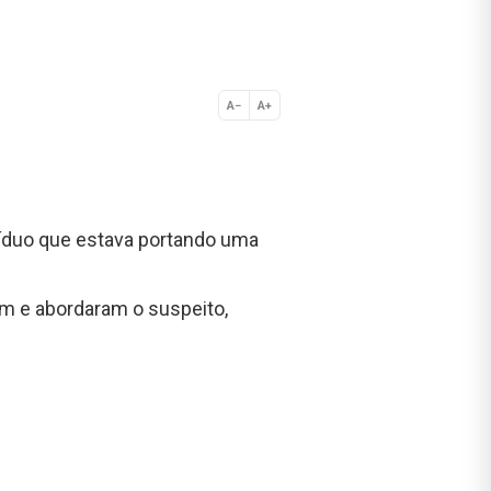
A−
A+
Normal
víduo que estava portando uma
am e abordaram o suspeito,