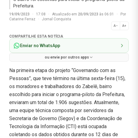
Prefeitura.
19/09/2023
·
17:08
·
Atualizado em
20/09/2023
às 06:01
·
Por
Catarine Ferraz
·
Jornal Conquista
A−
A+
Normal
COMPARTILHE ESTA NOTÍCIA
Enviar no WhatsApp
ou envie por outros apps
Na primeira etapa do projeto “Governando com as
Pessoas”, que teve término na última sexta-feira (15),
os moradores e trabalhadores do Zabelê, bairro
escolhido para iniciar o programa-piloto da Prefeitura,
enviaram um total de 1.906 sugestões. Atualmente,
uma equipe técnica composta por servidores da
Secretaria de Governo (Segov) e da Coordenação de
Tecnologia da Informação (CTI) está ocupada
coletando os dados obtidos durante os 12 dias de