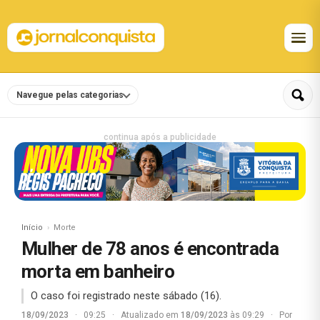
Navegue pelas categorias
continua após a publicidade
Início
Morte
Mulher de 78 anos é encontrada
morta em banheiro
O caso foi registrado neste sábado (16).
18/09/2023
·
09:25
·
Atualizado em
18/09/2023
às 09:29
·
Por