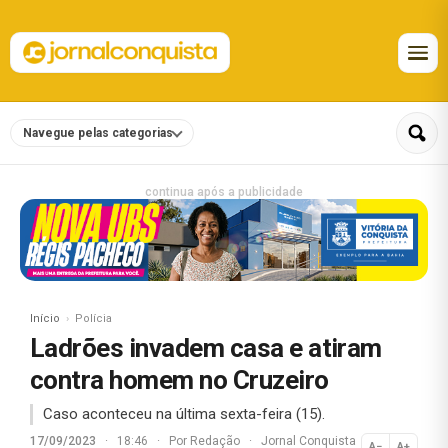
Navegue pelas categorias
continua após a publicidade
Início
Polícia
Ladrões invadem casa e atiram
contra homem no Cruzeiro
Caso aconteceu na última sexta-feira (15).
17/09/2023
·
18:46
·
Por
Redação
·
Jornal Conquista
A−
A+