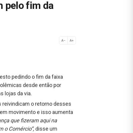
 pelo fim da
A−
A+
Normal
esto pedindo o fim da faixa
 polêmicas desde então por
 lojas da via.
 reivindicam o retorno desses
u sem movimento e isso aumenta
nça que fizeram aqui na
om o Comércio”,
disse um