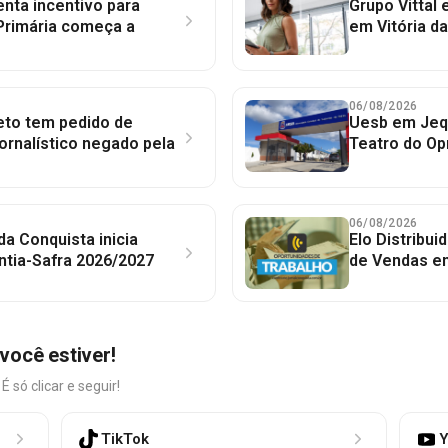
nta incentivo para
Grupo Vittal
Primária começa a
em Vitória d
06/08/2026
to tem pedido de
Uesb em Jequ
jornalístico negado pela
Teatro do Op
06/08/2026
 da Conquista inicia
Elo Distribu
ntia-Safra 2026/2027
de Vendas em
você estiver!
só clicar e seguir!
TikTok
Y