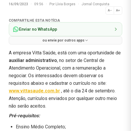
16/09/2023
·
09:56
·
Por
Lívia Borges
·
Jornal Conquista
A−
A+
Normal
COMPARTILHE ESTA NOTÍCIA
Enviar no WhatsApp
ou envie por outros apps
A empresa Vitta Saúde, está com uma oportunidade de
auxiliar administrativo
, no setor de Central de
Atendimento Operacional, com a remuneração a
negociar. Os interessados devem observar os
requisitos abaixo e cadastrar o currículo no site:
www.vittasaude.com.br
, até o dia 24 de setembro.
Atenção, currículos enviados por qualquer outro meio
não serão aceitos.
Pré-requisitos:
Ensino Médio Completo;