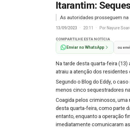
Itarantim: Seque
As autoridades prosseguem na b
13/09/2023
·
20:11
·
Por
Nayure Soa
COMPARTILHE ESTA NOTÍCIA
Enviar no WhatsApp
ou env
Na tarde desta quarta-feira (13
atraiu a atenção dos residente
Segundo o Blog do Eddy, o caso s
menos cinco sequestradores na á
Coagida pelos criminosos, uma 
desta quarta-feira, como parte
entanto, enquanto a operação fi
imediatamente comunicaram as a