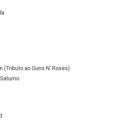
da
n (Tributo ao Guns N’ Roses)
 Saturno
d