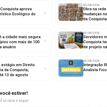
05/08/2026
 Conquista aprova
Obra na red
rístico Ecológico do
mudanças no 
da Conquista
05/08/2026
 é a cidade mais segura
Servidores mu
ípios com mais de 100
Conquista te
a anuário
de projeto n
05/08/2026
 estágio em Direito
Integração R
ia da Conquista;
Analista Fisc
té 13 de agosto
você estiver!
só clicar e seguir!