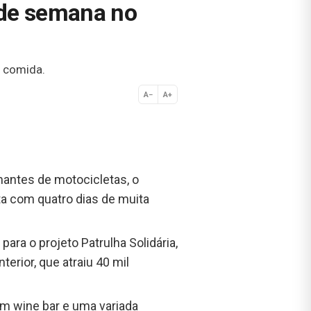
 de semana no
a comida.
A−
A+
Normal
mantes de motocicletas, o
ta com quatro dias de muita
ara o projeto Patrulha Solidária,
terior, que atraiu 40 mil
m wine bar e uma variada