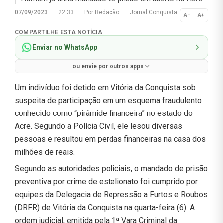
07/09/2023
·
22:33
·
Por
Redação
·
Jornal Conquista
A−
A+
Normal
COMPARTILHE ESTA NOTÍCIA
Enviar no WhatsApp
ou envie por outros apps
Um indivíduo foi detido em Vitória da Conquista sob
suspeita de participação em um esquema fraudulento
conhecido como “pirâmide financeira” no estado do
Acre. Segundo a Polícia Civil, ele lesou diversas
pessoas e resultou em perdas financeiras na casa dos
milhões de reais.
Segundo as autoridades policiais, o mandado de prisão
preventiva por crime de estelionato foi cumprido por
equipes da Delegacia de Repressão a Furtos e Roubos
(DRFR) de Vitória da Conquista na quarta-feira (6). A
ordem judicial, emitida pela 1ª Vara Criminal da