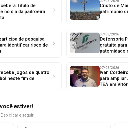
07/08/2026
ceberá Título de
Cristo de Má
 no dia da padroeira
patrimônio d
ta
07/08/2026
participa de pesquisa
Defensoria P
ara identificar risco de
gratuita par
a
paternidade 
07/08/2026
 recebe jogos de quatro
Ivan Cordeir
bol neste fim de
para ampliar
TEA em Vitór
você estiver!
só clicar e seguir!