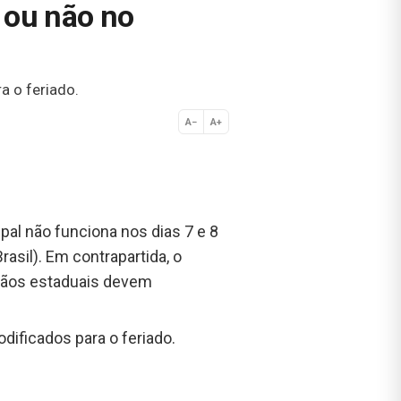
 ou não no
a o feriado.
A−
A+
Normal
ipal não funciona nos dias 7 e 8
asil). Em contrapartida, o
rgãos estaduais devem
ificados para o feriado.