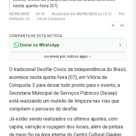
nesta quinta-feira (07).
05/09/2023
·
09:35
·
Atualizado em
05/09/2023
às 10:21
·
Por
Redação JC
·
Jornal Conquista
A−
A+
Normal
COMPARTILHE ESTA NOTÍCIA
Enviar no WhatsApp
ou envie por outros apps
O tradicional Desfile Cívico da Independência do Brasil,
acontece nesta quinta-feira (07), em Vitória da
Conquista. E para deixar tudo pronto para o evento, a
Secretaria Municipal de Serviços Públicos (Sesep)
está realizando um mutirão de limpeza nas vias que
compõem o percurso do desfile.
Já estão sendo realizados os últimos ajustes, com
capina, varrição e roçagem dos locais, além da pintura
de meio-fio na área interna do Centro Cultural Glauber