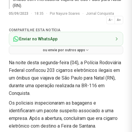
(RN).
05/09/2023
·
18:35
·
Por
Nayure Soares
·
Jornal Conquista
A−
A+
Normal
COMPARTILHE ESTA NOTÍCIA
Enviar no WhatsApp
ou envie por outros apps
Na noite desta segunda-feira (04), a Polícia Rodoviária
Federal confiscou 203 cigarros eletrônicos ilegais em
um ônibus que viajava de São Paulo para Natal (RN),
durante uma operação realizada na BR-116 em
Conquista.
Os policiais inspecionaram as bagagens e
identificaram um pacote suspeito associado a uma
empresa. Após a abertura, concluíram que era cigarro
eletrônico com destino a Feira de Santana.