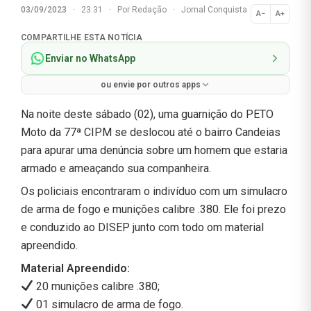
03/09/2023
·
23:31
·
Por
Redação
·
Jornal Conquista
A−
A+
Normal
COMPARTILHE ESTA NOTÍCIA
Enviar no WhatsApp
ou envie por outros apps
Na noite deste sábado (02), uma guarnição do PETO
Moto da 77ª CIPM se deslocou até o bairro Candeias
para apurar uma denúncia sobre um homem que estaria
armado e ameaçando sua companheira.
Os policiais encontraram o indivíduo com um simulacro
de arma de fogo e munições calibre .380. Ele foi prezo
e conduzido ao DISEP junto com todo om material
apreendido.
Material Apreendido:
20 munições calibre .380;
01 simulacro de arma de fogo.