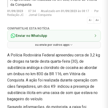
da Conquista.
01/09/2023
·
07:34
·
Atualizado em
01/09/2023
às 08:17
·
Por
Redação JC
·
Jornal Conquista
A−
A+
Normal
COMPARTILHE ESTA NOTÍCIA
Enviar no WhatsApp
ou envie por outros apps
A Polícia Rodoviária Federal apreendeu cerca de 3,2 kg
de drogas na tarde desta quarta-feira (30), de
substância análoga a cloridrato de cocaína ao abordar
um ônibus no km 830 da BR 116, em Vitória da
Conquista. A ação foi realizada durante operação com
cães farejadores, um dos K9 indicou a presença de
substância ilícita em uma caixa de som que estava no
bagageiro do veículo.
Segundo informações, do motorista, a caixa foi