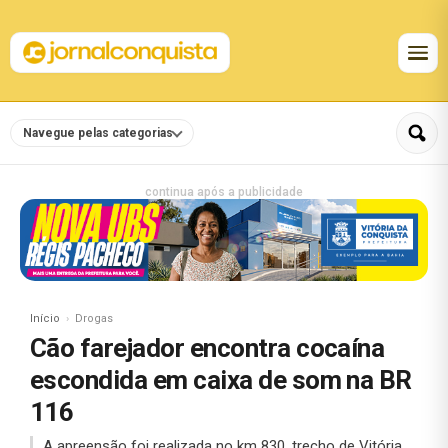
Navegue pelas categorias
continua após a publicidade
Início
Drogas
Cão farejador encontra cocaína
escondida em caixa de som na BR
116
A apreensão foi realizada no km 830, trecho de Vitória