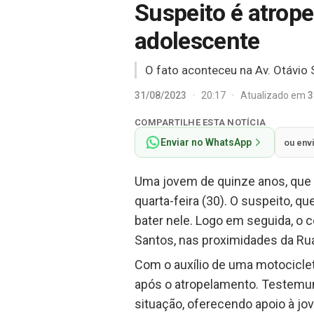
Suspeito é atrope
adolescente
O fato aconteceu na Av. Otávio 
31/08/2023
·
20:17
·
Atualizado em
3
COMPARTILHE ESTA NOTÍCIA
Enviar no WhatsApp
ou env
Uma jovem de quinze anos, que r
quarta-feira (30). O suspeito, qu
bater nele. Logo em seguida, o c
Santos, nas proximidades da Ru
Com o auxílio de uma motociclet
após o atropelamento. Testemun
situação, oferecendo apoio à j