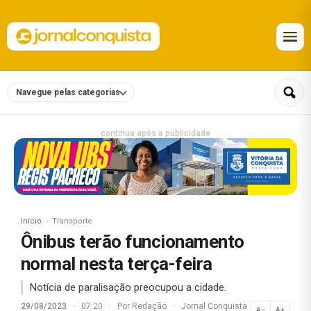
Navegue pelas categorias
continua após a publicidade
Início
Transporte
Ônibus terão funcionamento
normal nesta terça-feira
Notícia de paralisação preocupou a cidade.
29/08/2023
·
07:20
·
Por
Redação
·
Jornal Conquista
A−
A+