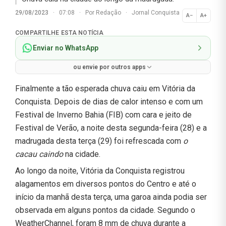
29/08/2023
·
07:08
·
Por
Redação
·
Jornal Conquista
A−
A+
Normal
COMPARTILHE ESTA NOTÍCIA
Enviar no WhatsApp
ou envie por outros apps
Finalmente a tão esperada chuva caiu em Vitória da
Conquista. Depois de dias de calor intenso e com um
Festival de Inverno Bahia (FIB) com cara e jeito de
Festival de Verão, a noite desta segunda-feira (28) e a
madrugada desta terça (29) foi refrescada com
o
cacau caindo
na cidade.
Ao longo da noite, Vitória da Conquista registrou
alagamentos em diversos pontos do Centro e até o
início da manhã desta terça, uma garoa ainda podia ser
observada em alguns pontos da cidade. Segundo o
WeatherChannel, foram 8 mm de chuva durante a