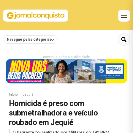
Navegue pelas categorias
continua após a publicidade
Início
Jequié
Homicida é preso com
submetralhadora e veículo
roubado em Jequié
O flagrante foi realizado por Militares do 19º BPM.