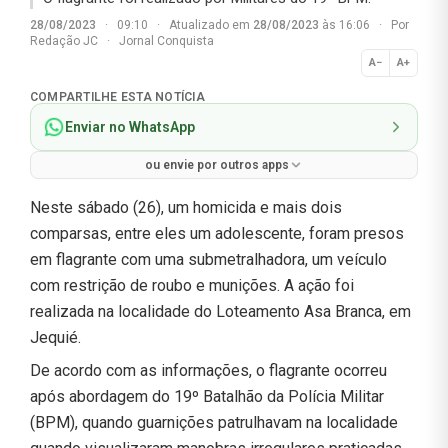
28/08/2023
·
09:10
·
Atualizado em
28/08/2023
às 16:06
·
Por
Redação JC
·
Jornal Conquista
A−
A+
Normal
COMPARTILHE ESTA NOTÍCIA
Enviar no WhatsApp
ou envie por outros apps
Neste sábado (26), um homicida e mais dois
comparsas, entre eles um adolescente, foram presos
em flagrante com uma submetralhadora, um veículo
com restrição de roubo e munições. A ação foi
realizada na localidade do Loteamento Asa Branca, em
Jequié.
De acordo com as informações, o flagrante ocorreu
após abordagem do 19º Batalhão da Polícia Militar
(BPM), quando guarnições patrulhavam na localidade