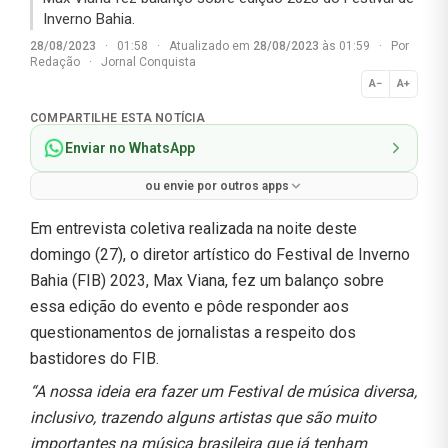
Inverno Bahia.
28/08/2023
·
01:58
·
Atualizado em
28/08/2023
às 01:59
·
Por
Redação
·
Jornal Conquista
A−
A+
Normal
COMPARTILHE ESTA NOTÍCIA
Enviar no WhatsApp
ou envie por outros apps
Em entrevista coletiva realizada na noite deste
domingo (27), o diretor artístico do Festival de Inverno
Bahia (FIB) 2023, Max Viana, fez um balanço sobre
essa edição do evento e pôde responder aos
questionamentos de jornalistas a respeito dos
bastidores do FIB.
“A nossa ideia era fazer um Festival de música diversa,
inclusivo, trazendo alguns artistas que são muito
importantes na música brasileira que já tenham