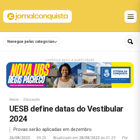
Navegue pelas categorias
continua após a publicidade
Início
Educação
UESB define datas do Vestibular
2024
Provas serão aplicadas em dezembro.
26/08/2023
·
09:20
·
Atualizado em
28/08/2023
às 01:23
·
Por