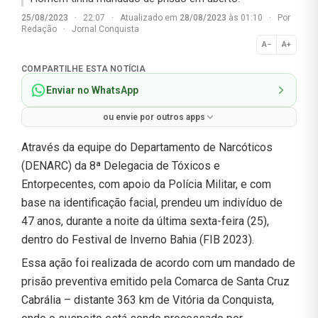
25/08/2023
·
22:07
·
Atualizado em
28/08/2023
às 01:10
·
Por
Redação
·
Jornal Conquista
A−
A+
Normal
COMPARTILHE ESTA NOTÍCIA
Enviar no WhatsApp
ou envie por outros apps
Através da equipe do Departamento de Narcóticos
(DENARC) da 8ª Delegacia de Tóxicos e
Entorpecentes, com apoio da Polícia Militar, e com
base na identificação facial, prendeu um indivíduo de
47 anos, durante a noite da última sexta-feira (25),
dentro do Festival de Inverno Bahia (FIB 2023).
Essa ação foi realizada de acordo com um mandado de
prisão preventiva emitido pela Comarca de Santa Cruz
Cabrália – distante 363 km de Vitória da Conquista,